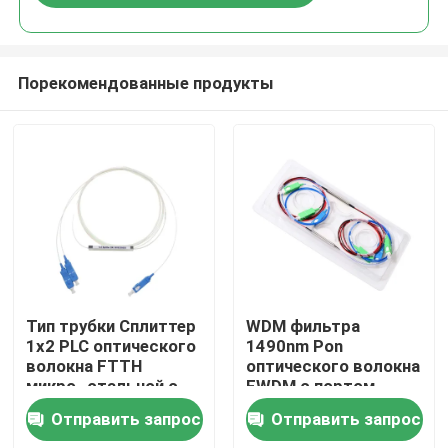
Порекомендованные продукты
Главная страница
Тип трубки Сплиттер
WDM фильтра
1x2 PLC оптического
1490nm Pon
волокна FTTH
оптического волокна
Продукция
микро- стальной с
FWDM с портом
соединителем SC
Tx1550nm CATV
Отправить запрос
Отправить запрос
Ролики