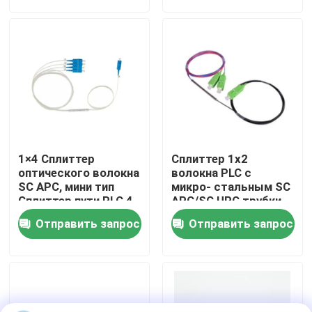
VR - шоу
О Компании
Наша фабрика
1×4 Сплиттер
Сплиттер 1x2
контроль качества
оптического волокна
волокна PLC с
SC APC, мини тип
микро- стальным SC
Сплиттер пути PLC 4
APC/SC UPC трубки
для кабельного
Отправить запрос
Отправить запрос
Отправить запрос
телевидения
Сборка кабеля волокна
Гибкий провод кабеля волокна