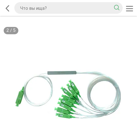
2
/
5