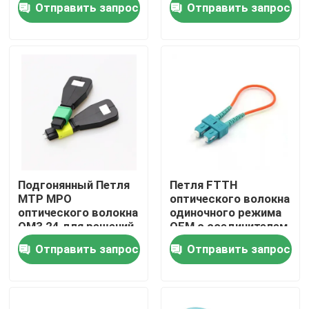
Отправить запрос
Отправить запрос
VR - шоу
О Компании
Наша фабрика
контроль качества
Подгонянный Петля
Петля FTTH
MTP MPO
оптического волокна
оптического волокна
одиночного режима
Отправить запрос
OM3 24 для решений
OEM с соединителем
FTTx
LC
Отправить запрос
Отправить запрос
Сборка кабеля волокна
Гибкий провод кабеля волокна