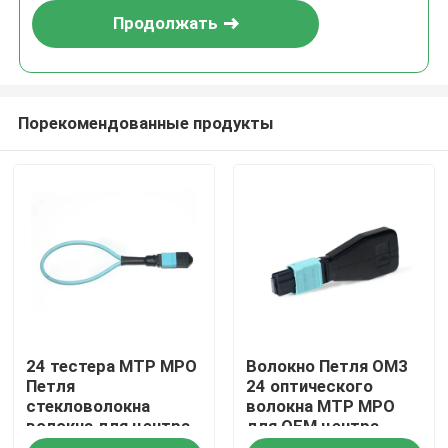
Продолжать
Порекомендованные продукты
Главная страница
24 тестера MTP MPO
Волокно Петля OM3
Продукция
Петля
24 оптического
стекловолокна
волокна MTP MPO
волокна для центра
для OEM центра
Ролики
данных
данных