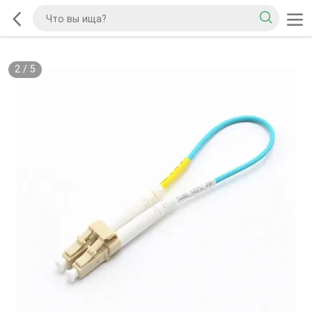
2
/
5