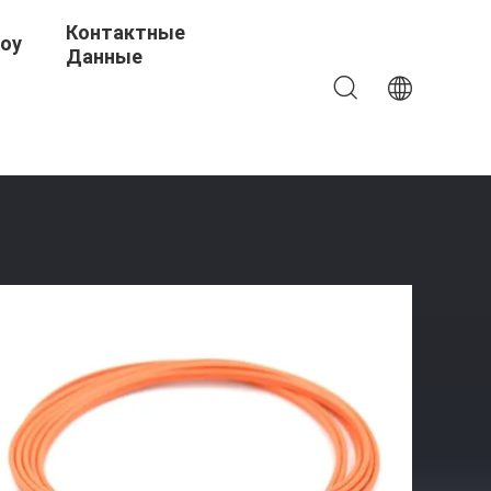
Контактные
Шоу
Данные
р 45 ДБ Влажность ≤ 85% RH