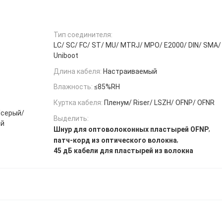
Тип соединителя:
LC/ SC/ FC/ ST/ MU/ MTRJ/ MPO/ E2000/ DIN/ SMA/ 
Uniboot
Длина кабеля:
Настраиваемый
Влажность:
≤85%RH
Куртка кабеля:
Пленум/ Riser/ LSZH/ OFNP/ OFNR
/серый/
Выделить:
ый
,
Шнур для оптоволоконных пластырей OFNP
,
патч-корд из оптического волокна
45 дБ кабели для пластырей из волокна