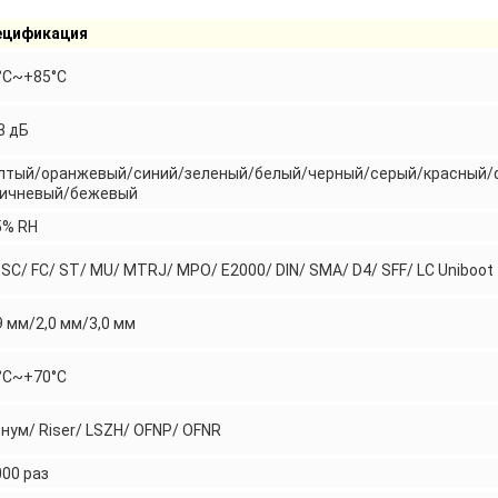
ецификация
°C~+85°C
,3 дБ
лтый/оранжевый/синий/зеленый/белый/черный/серый/красный/
ричневый/бежевый
5% RH
 SC/ FC/ ST/ MU/ MTRJ/ MPO/ E2000/ DIN/ SMA/ D4/ SFF/ LC Uniboot
9 мм/2,0 мм/3,0 мм
°C~+70°C
нум/ Riser/ LSZH/ OFNP/ OFNR
000 раз