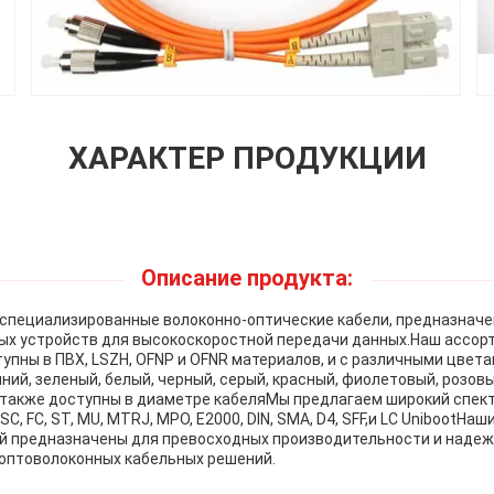
ХАРАКТЕР ПРОДУКЦИИ
Описание продукта:
о специализированные волоконно-оптические кабели, предназнач
вых устройств для высокоскоростной передачи данных.Наш ассор
упны в ПВХ, LSZH, OFNP и OFNR материалов, и с различными цвета
ний, зеленый, белый, черный, серый, красный, фиолетовый, розов
также доступны в диаметре кабеляМы предлагаем широкий спект
SC, FC, ST, MU, MTRJ, MPO, E2000, DIN, SMA, D4, SFF,и LC UnibootНа
й предназначены для превосходных производительности и надеж
оптоволоконных кабельных решений.