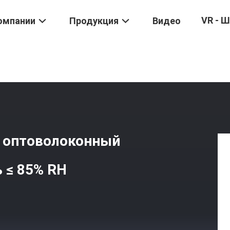
VR - 
омпании
Продукция
Видео
я Волокна
/
Специализированный OFNP Оптоволоконный Патч-Шну
 оптоволоконный
 ≤ 85% RH