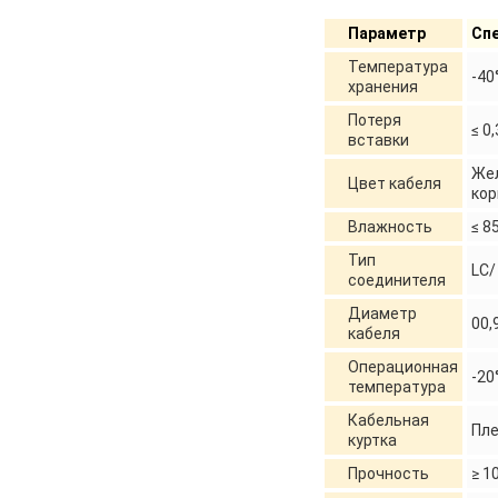
Параметр
Сп
Температура
-40
хранения
Потеря
≤ 0
вставки
Же
Цвет кабеля
ко
Влажность
≤ 8
Тип
LC/
соединителя
Диаметр
00,
кабеля
Операционная
-20
температура
Кабельная
Пле
куртка
Прочность
≥ 1