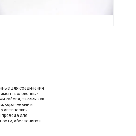
енные для соединения
тимент волоконных
ми кабеля, такими как
ый, коричневый и
р оптических
ши провода для
ности, обеспечивая