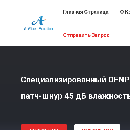
Главная Страница
О К
Главная Страница
/
Продукция
/
Гибкий Провод Кабел
Отправить Запрос
Специализированный OFNP
патч-шнур 45 дБ влажность