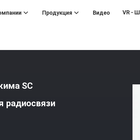
VR - 
омпании
Продукция
Видео
ого Волокна
/
Переходник Одиночного Режима SC Flangeless Си
жима SC
я радиосвязи