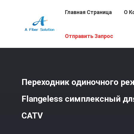
Главная Страница
О К
Главная Страница
/
Продукция
/
Переходник Оптическ
Отправить Запрос
Переходник одиночного ре
Flangeless симплексный дл
CATV