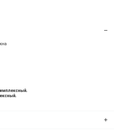
кна
,
 симплексный
,
лексный