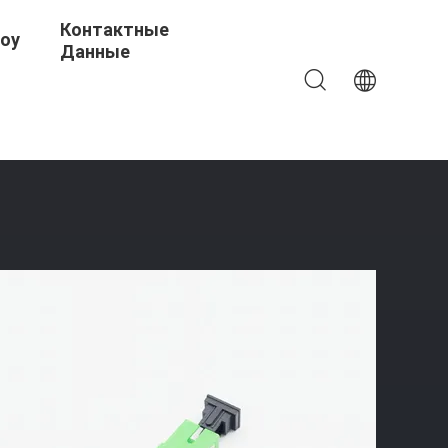
Контактные
Шоу
Данные
мплексный Для Радиосвязи CATV