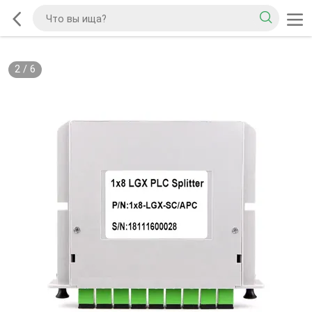
2
/
6