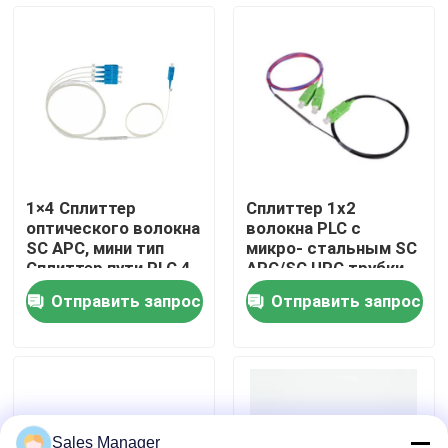
VR - шоу
О Компании
Наша фабрика
1×4 Сплиттер
Сплиттер 1x2
оптического волокна
волокна PLC с
контроль качества
SC APC, мини тип
микро- стальным SC
Сплиттер пути PLC 4
APC/SC UPC трубки
для кабельного
Отправить запрос
Отправить запрос
телевидения
Отправить запрос
Сборка кабеля волокна
Гибкий провод кабеля волокна
Sales Manager