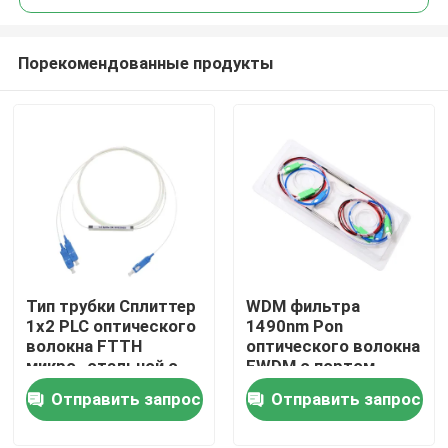
Порекомендованные продукты
Тип трубки Сплиттер
WDM фильтра
Главная страница
1x2 PLC оптического
1490nm Pon
волокна FTTH
оптического волокна
микро- стальной с
FWDM с портом
Продукция
соединителем SC
Tx1550nm CATV
Отправить запрос
Отправить запрос
Ролики